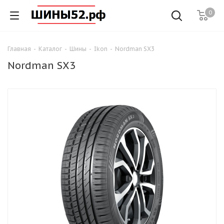
0
Главная
-
Каталог
-
Шины
-
Ikon
-
Nordman SX3
Nordman SX3