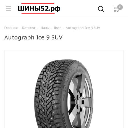
0
Главная
-
Каталог
-
Шины
-
Ikon
-
Autograph Ice 9 SUV
Autograph Ice 9 SUV