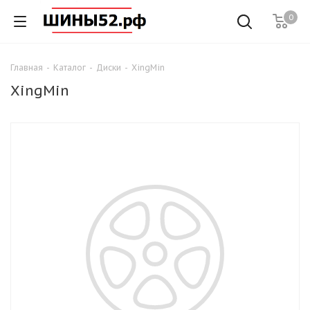
0
Главная
-
Каталог
-
Диски
-
XingMin
XingMin