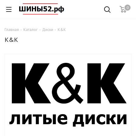
0
Главная
-
Каталог
-
Диски
-
K&K
K&K