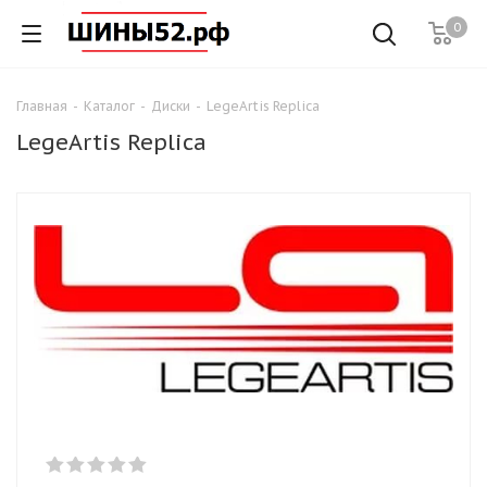
0
Главная
-
Каталог
-
Диски
-
LegeArtis Replica
LegeArtis Replica