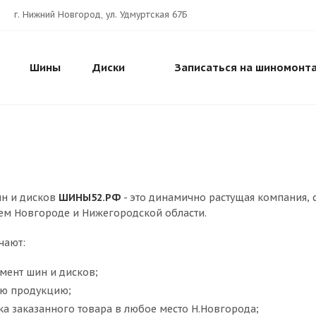
г. Нижний Новгород, ул. Удмуртская 67Б
Шины
Диски
Записаться на шиномонт
ин и дисков
ШИНЫ52.РФ
- это динамично растущая компания,
ем Новгороде и Нижегородской области.
чают:
мент шин и дисков;
сю продукцию;
ка заказанного товара в любое место Н.Новгорода;