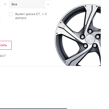
Все
Вылет диска ЕТ, +-3
допуск
сить
фры?