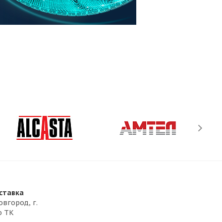
ставка
овгород, г.
о ТК