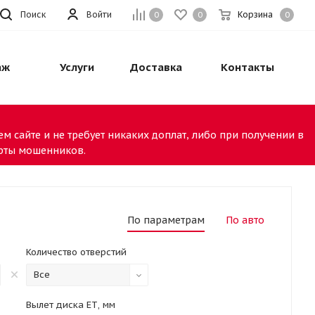
Поиск
Войти
Корзина
0
0
0
аж
Услуги
Доставка
Контакты
м сайте и не требует никаких доплат, либо при получении в
арты мошенников.
По параметрам
По авто
Количество отверстий
Все
Вылет диска ЕТ, мм