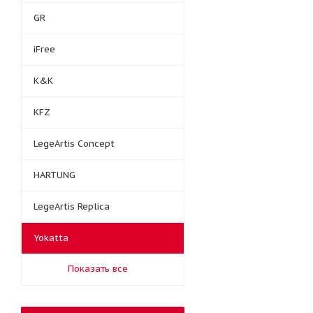
GR
iFree
K&K
KFZ
LegeArtis Concept
HARTUNG
LegeArtis Replica
Yokatta
Показать все