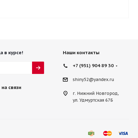
а в курсе!
Наши контакты
+7 (951) 904 89 30
shiny52@yandex.ru
 на связи
г. Нижний Новгород,
ул. Удмуртская 67Б