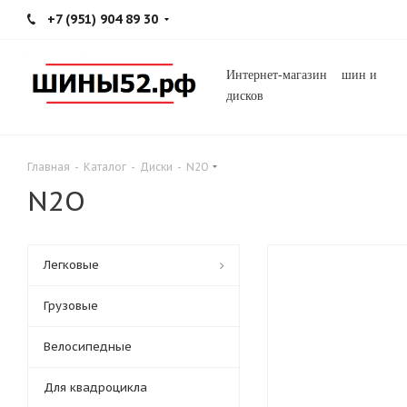
+7 (951) 904 89 30
Интернет-магазин шин и
дисков
Главная
-
Каталог
-
Диски
-
N2O
N2O
Легковые
Грузовые
Велосипедные
Для квадроцикла