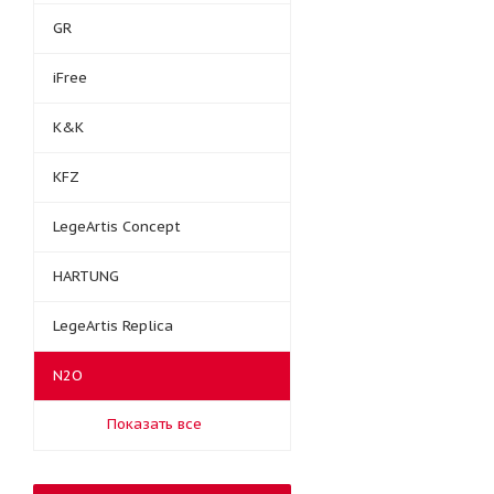
GR
iFree
K&K
KFZ
LegeArtis Concept
HARTUNG
LegeArtis Replica
N2O
Показать все