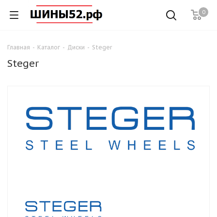
0
Главная
-
Каталог
-
Диски
-
Steger
Steger