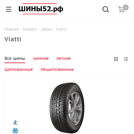
0
Главная
-
Каталог
-
Шины
-
Viatti
Viatti
Все шины
зимние
летние
Шипованные
Нешипованные