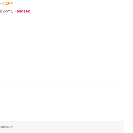
1-2 дня
ндуют
1 человек
аличие