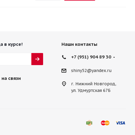
а в курсе!
Наши контакты
+7 (951) 904 89 30
shiny52@yandex.ru
 на связи
г. Нижний Новгород,
ул. Удмуртская 67Б