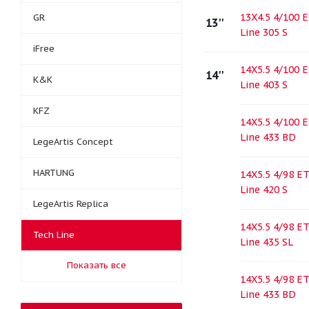
13X4.5 4/100 
GR
13''
Line 305 S
iFree
14X5.5 4/100 
14''
K&K
Line 403 S
KFZ
14X5.5 4/100 
Line 433 BD
LegeArtis Concept
HARTUNG
14X5.5 4/98 E
Line 420 S
LegeArtis Replica
14X5.5 4/98 E
Tech Line
Line 435 SL
Показать все
14X5.5 4/98 E
Line 433 BD