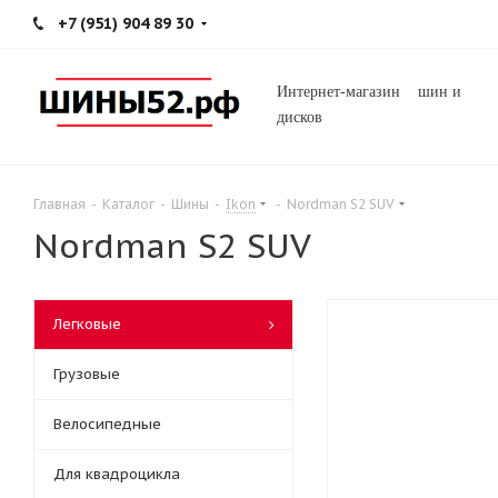
+7 (951) 904 89 30
Интернет-магазин шин и
дисков
Главная
-
Каталог
-
Шины
-
Ikon
-
Nordman S2 SUV
Nordman S2 SUV
Легковые
Грузовые
Велосипедные
Для квадроцикла