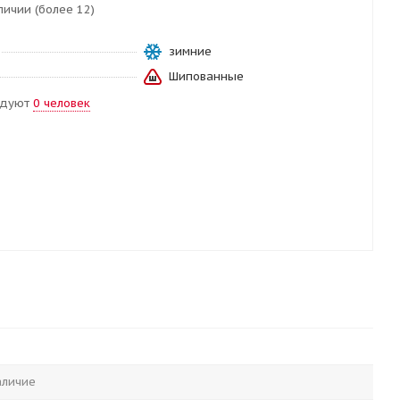
личии (более 12)
зимние
Шипованные
ндуют
0 человек
аличие