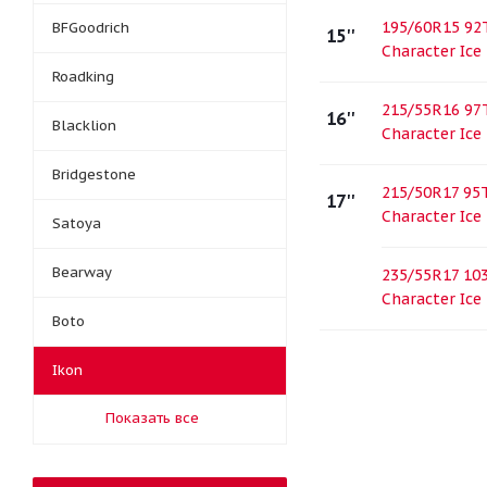
195/60R15 92T
BFGoodrich
15''
Character Ice
Roadking
215/55R16 97T
16''
Blacklion
Character Ice
Bridgestone
215/50R17 95T
17''
Character Ice
Satoya
Bearway
235/55R17 103
Character Ice
Boto
Ikon
Показать все