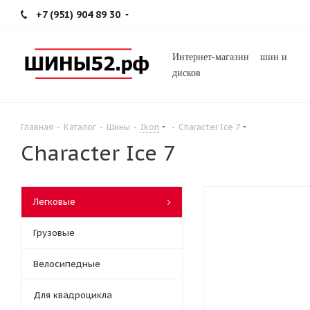
+7 (951) 904 89 30
Интернет-магазин шин и
дисков
Главная
-
Каталог
-
Шины
-
Ikon
-
Character Ice 7
Character Ice 7
Легковые
Грузовые
Велосипедные
Для квадроцикла