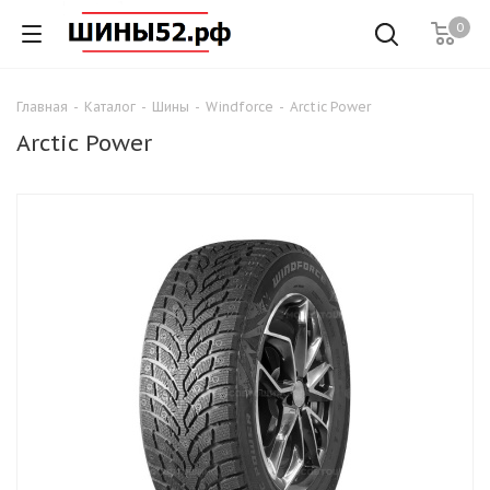
0
Главная
-
Каталог
-
Шины
-
Windforce
-
Arctic Power
Arctic Power