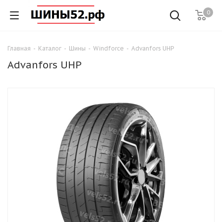
0
Главная
-
Каталог
-
Шины
-
Windforce
-
Advanfors UHP
Advanfors UHP