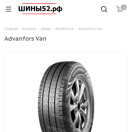
0
Главная
-
Каталог
-
Шины
-
Windforce
-
Advanfors Van
Advanfors Van