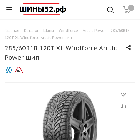
0
Главная
-
Каталог
-
Шины
-
Windforce
-
Arctic Power
-
285/60R18
120T XL Windforce Arctic Power шип
285/60R18 120T XL Windforce Arctic
Power шип