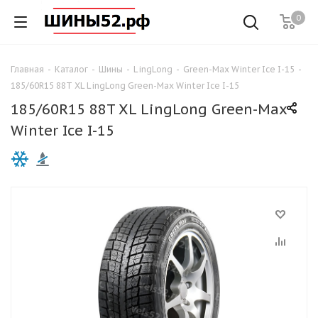
0
Главная
-
Каталог
-
Шины
-
LingLong
-
Green-Max Winter Ice I-15
-
185/60R15 88T XL LingLong Green-Max Winter Ice I-15
185/60R15 88T XL LingLong Green-Max
Winter Ice I-15