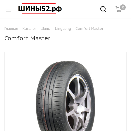
0
Главная
-
Каталог
-
Шины
-
LingLong
-
Comfort Master
Comfort Master