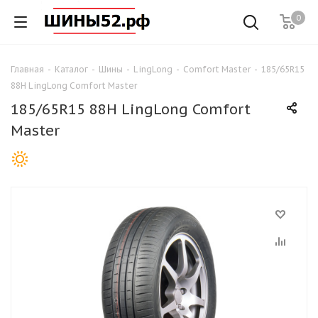
0
Главная
-
Каталог
-
Шины
-
LingLong
-
Comfort Master
-
185/65R15
88H LingLong Comfort Master
185/65R15 88H LingLong Comfort
Master