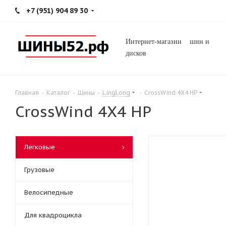
+7 (951) 904 89 30
Интернет-магазин шин и
дисков
Главная
-
Каталог
-
Шины
-
LingLong
-
CrossWind 4X4 HP
CrossWind 4X4 HP
Легковые
Грузовые
Велосипедные
Для квадроцикла