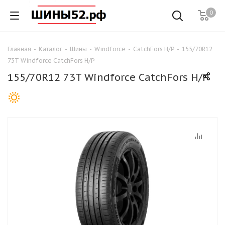
0
Главная
-
Каталог
-
Шины
-
Windforce
-
CatchFors H/P
-
155/70R12
73T Windforce CatchFors H/P
155/70R12 73T Windforce CatchFors H/P