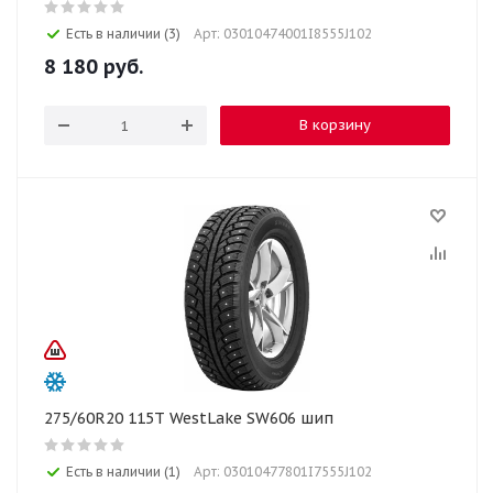
Есть в наличии (3)
Арт: 03010474001I8555J102
8 180
руб.
В корзину
275/60R20 115T WestLake SW606 шип
Есть в наличии (1)
Арт: 03010477801I7555J102