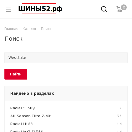
0
Главная
-
Каталог
-
Поиск
Поиск
Найдено в разделах
Radial SL309
2
All Season Elite Z-401
33
Radial H188
14
Radial M/T SL366
14