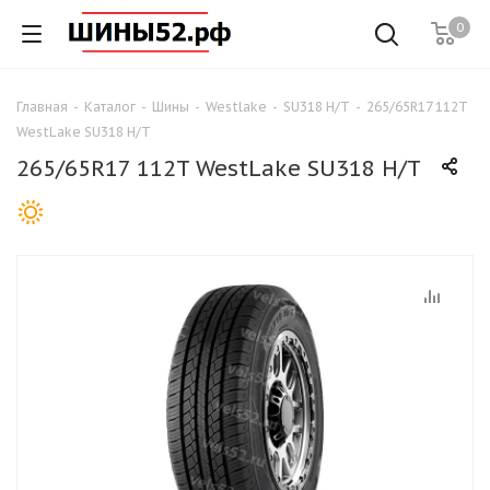
0
Главная
-
Каталог
-
Шины
-
Westlake
-
SU318 H/T
-
265/65R17 112T
WestLake SU318 H/T
265/65R17 112T WestLake SU318 H/T