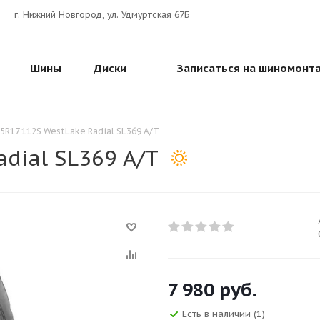
г. Нижний Новгород, ул. Удмуртская 67Б
Шины
Диски
Записаться на шиномонт
5R17 112S WestLake Radial SL369 A/T
dial SL369 A/T
7 980
руб.
Есть в наличии
(1)