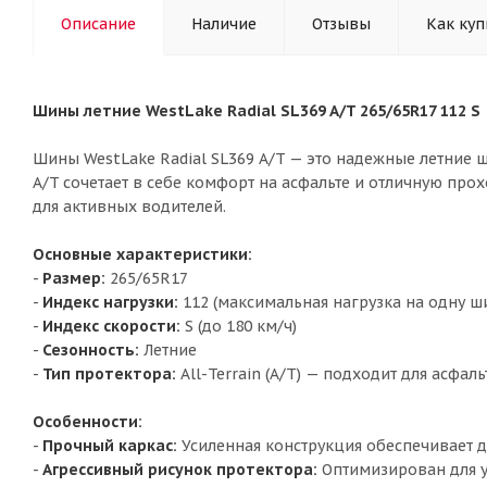
Описание
Наличие
Отзывы
Как куп
Шины летние WestLake Radial SL369 A/T 265/65R17 112 S
Шины WestLake Radial SL369 A/T — это надежные летние
A/T сочетает в себе комфорт на асфальте и отличную пр
для активных водителей.
Основные характеристики:
-
Размер:
265/65R17
-
Индекс нагрузки:
112 (максимальная нагрузка на одну ши
-
Индекс скорости:
S (до 180 км/ч)
-
Сезонность:
Летние
-
Тип протектора:
All-Terrain (A/T) — подходит для асфал
Особенности:
-
Прочный каркас:
Усиленная конструкция обеспечивает д
-
Агрессивный рисунок протектора:
Оптимизирован для у