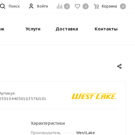
Поиск
Войти
Корзина
0
0
0
аж
Услуги
Доставка
Контакты
Артикул:
03010440501G3576J101
Характеристики
Производитель
WestLake