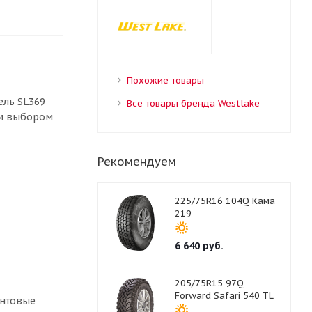
Похожие товары
ель SL369
Все товары бренда Westlake
ым выбором
Рекомендуем
225/75R16 104Q Кама
219
6 640
руб.
205/75R15 97Q
Forward Safari 540 TL
унтовые