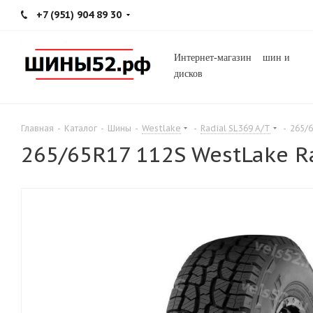
+7 (951) 904 89 30
Интернет-магазин шин и
дисков
Главная
-
Каталог
-
Шины
-
Westlake
-
Radial SL369 A/T
-
265/6
265/65R17 112S WestLake Ra