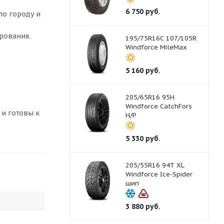
6 750
руб.
по городу и
рования.
195/75R16C 107/105R
Windforce MileMax
5 160
руб.
205/65R16 95H
Windforce CatchFors
 и готовы к
H/P
5 330
руб.
205/55R16 94T XL
Windforce Ice-Spider
шип
3 880
руб.