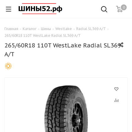
0
Главная
-
Каталог
-
Шины
-
Westlake
-
Radial SL369 A/T
-
265/60R18 110T WestLake Radial SL369 A/T
265/60R18 110T WestLake Radial SL369
A/T