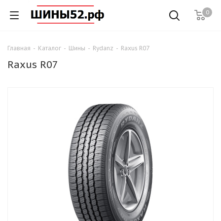
0
Главная
-
Каталог
-
Шины
-
Rydanz
-
Raxus R07
Raxus R07