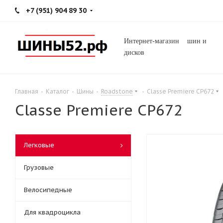
+7 (951) 904 89 30
Интернет-магазин шин и
дисков
Главная
-
Каталог
-
Шины
-
Roadstone
-
Classe Premiere CP672
Classe Premiere CP672
Легковые
Грузовые
Велосипедные
Для квадроцикла