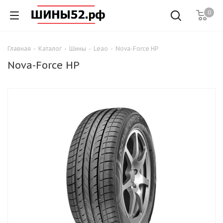
0
Главная
-
Каталог
-
Шины
-
Leao
-
Nova-Force HP
Nova-Force HP