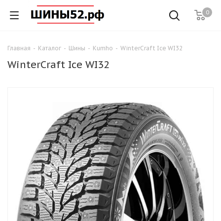
0
Главная
-
Каталог
-
Шины
-
Kumho
-
WinterCraft Ice WI32
WinterCraft Ice WI32