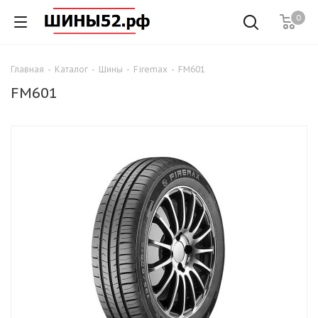
0
Главная
-
Каталог
-
Шины
-
Firemax
-
FM601
FM601