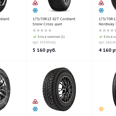
diant
175/70R13 82T Cordiant
175/70R1
Snow Cross шип
Nordway 
Есть в наличии (1)
Есть в 
Арт: 553505421
Арт: 16119
5 160
руб.
4 160
р