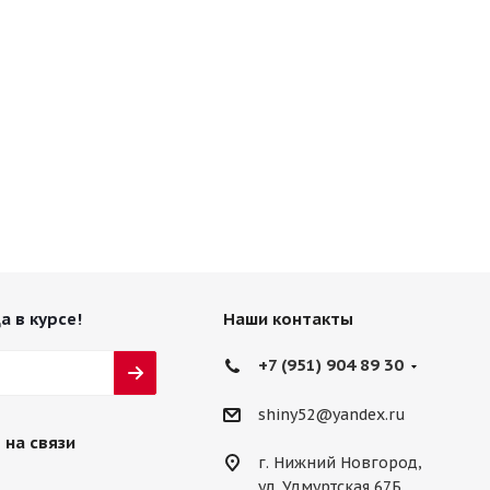
а в курсе!
Наши контакты
+7 (951) 904 89 30
shiny52@yandex.ru
 на связи
г. Нижний Новгород,
ул. Удмуртская 67Б