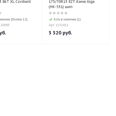
3 86T XL Cordiant
175/70R13 82T Кама Alga
(НК-531) шип
наличии (более 12)
Есть в наличии (1)
120093
Арт: 1151011
уб.
3 320
руб.