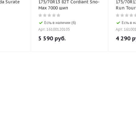
da Surate
175/70R13 82T Cordiant Sno-
175/70R1
Max 7000 шип
Run Tour
Есть в наличии (6)
Есть в 
Арт: 16100120105
Арт: 16100
5 590
руб.
4 290
р