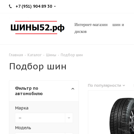
+7 (951) 904 89 30
Интернет-магазин шин и
дисков
Главная
-
Каталог
-
Шины
-
Подбор шин
Подбор шин
По популярности
Фильтр по
автомобилю
Марка
—
Модель