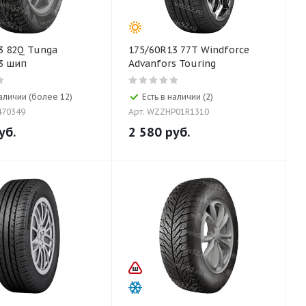
3 82Q Tunga
175/60R13 77T Windforce
3 шип
Advanfors Touring
наличии (более 12)
Есть в наличии (2)
470349
Арт: WZZHP01R1310
уб.
2 580
руб.