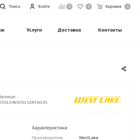
Поиск
Войти
Корзина
0
0
0
аж
Услуги
Доставка
Контакты
Артикул:
0301046920152R39J101
Характеристики
Производитель
WestLake