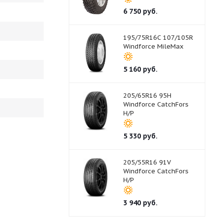
6 750
руб.
195/75R16C 107/105R
Windforce MileMax
5 160
руб.
205/65R16 95H
Windforce CatchFors
H/P
5 330
руб.
205/55R16 91V
Windforce CatchFors
H/P
3 940
руб.