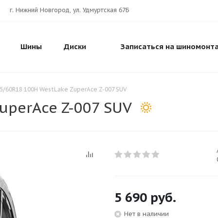
г. Нижний Новгород, ул. Удмуртская 67Б
Шины
Диски
Записаться на шиномонт
5/60R18 100H WestLake ZuperAce Z-007 SUV
uperAce Z-007 SUV
5 690
руб.
Нет в наличии