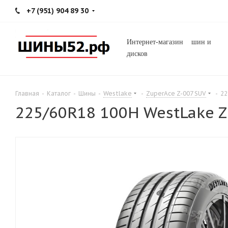
+7 (951) 904 89 30
Интернет-магазин шин и
дисков
Главная
-
Каталог
-
Шины
-
Westlake
-
ZuperAce Z-007 SUV
-
22
225/60R18 100H WestLake Z