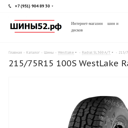
+7 (951) 904 89 30
Интернет-магазин шин и
дисков
Главная
-
Каталог
-
Шины
-
Westlake
-
Radial SL369 A/T
-
215/7
215/75R15 100S WestLake Ra