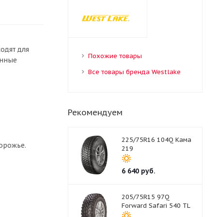
одят для
Похожие товары
онные
Все товары бренда Westlake
Рекомендуем
225/75R16 104Q Кама
орожье.
219
6 640
руб.
205/75R15 97Q
Forward Safari 540 TL