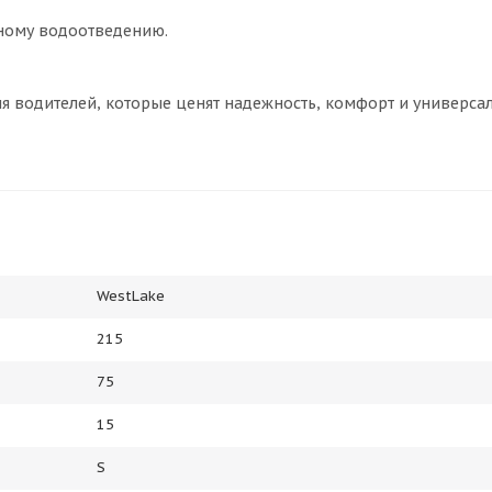
вному водоотведению.
я водителей, которые ценят надежность, комфорт и универса
WestLake
215
75
15
S