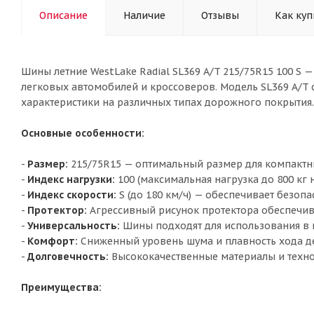
Описание
Наличие
Отзывы
Как куп
Шины летние WestLake Radial SL369 A/T 215/75R15 100 S 
легковых автомобилей и кроссоверов. Модель SL369 A/T 
характеристики на различных типах дорожного покрытия.
Основные особенности:
-
Размер:
215/75R15 — оптимальный размер для компактн
-
Индекс нагрузки:
100 (максимальная нагрузка до 800 кг н
-
Индекс скорости:
S (до 180 км/ч) — обеспечивает безоп
-
Протектор:
Агрессивный рисунок протектора обеспечива
-
Универсальность:
Шины подходят для использования в г
-
Комфорт:
Сниженный уровень шума и плавность хода д
-
Долговечность:
Высококачественные материалы и техно
Преимущества: