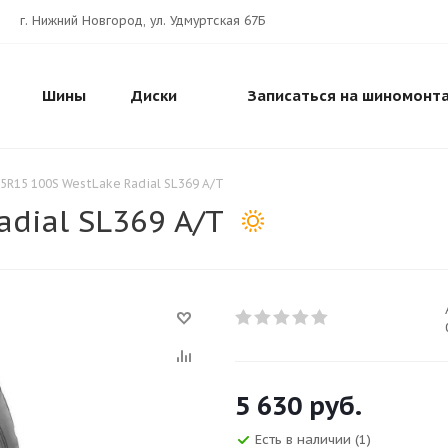
г. Нижний Новгород, ул. Удмуртская 67Б
Шины
Диски
Записаться на шиномонт
5R15 100S WestLake Radial SL369 A/T
dial SL369 A/T
5 630
руб.
Есть в наличии
(1)