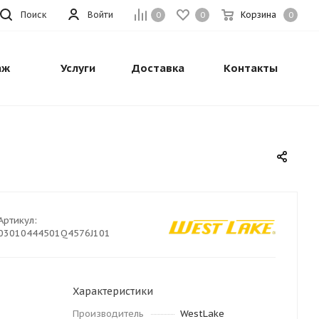
Поиск
Войти
Корзина
0
0
0
аж
Услуги
Доставка
Контакты
Артикул:
03010444501Q4576J101
Характеристики
Производитель
WestLake