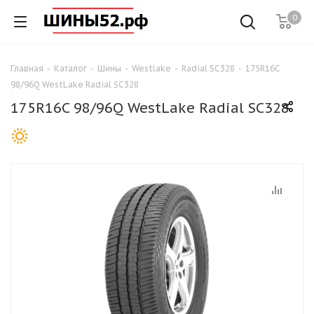
0
Главная
-
Каталог
-
Шины
-
Westlake
-
Radial SC328
-
175R16C
98/96Q WestLake Radial SC328
175R16C 98/96Q WestLake Radial SC328