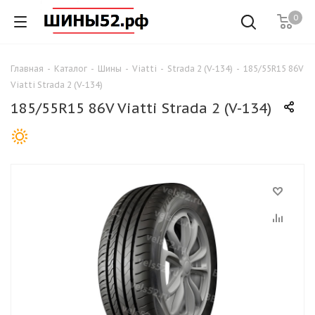
0
Главная
-
Каталог
-
Шины
-
Viatti
-
Strada 2 (V-134)
-
185/55R15 86V
Viatti Strada 2 (V-134)
185/55R15 86V Viatti Strada 2 (V-134)