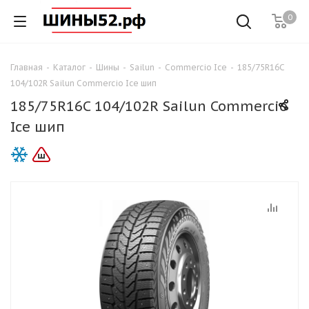
0
Главная
-
Каталог
-
Шины
-
Sailun
-
Commercio Ice
-
185/75R16C
104/102R Sailun Commercio Ice шип
185/75R16C 104/102R Sailun Commercio
Ice шип