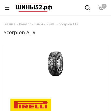
0
Главная
-
Каталог
-
Шины
-
Pirelli
-
Scorpion ATR
Scorpion ATR