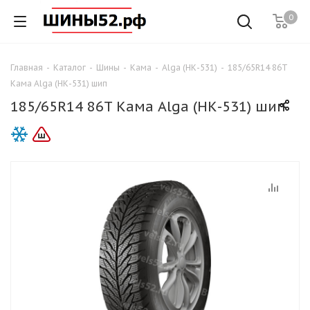
0
Главная
-
Каталог
-
Шины
-
Кама
-
Alga (НК-531)
-
185/65R14 86T
Кама Alga (НК-531) шип
185/65R14 86T Кама Alga (НК-531) шип