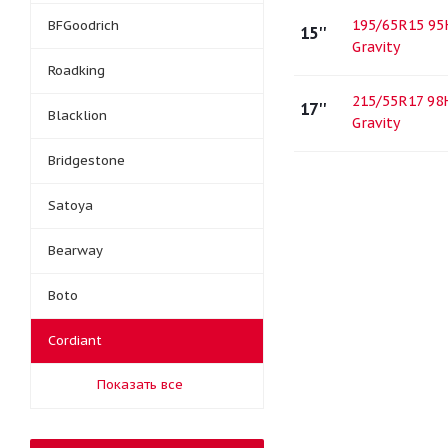
195/65R15 95
BFGoodrich
15''
Gravity
Roadking
215/55R17 98
17''
Blacklion
Gravity
Bridgestone
Satoya
Bearway
Boto
Cordiant
Показать все