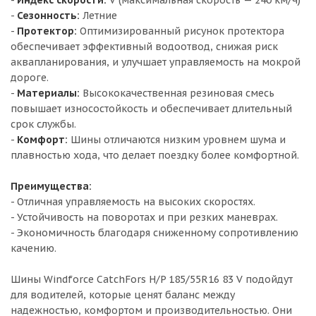
-
Индекс скорости:
V (максимальная скорость — 240 км/ч)
-
Сезонность:
Летние
-
Протектор:
Оптимизированный рисунок протектора
обеспечивает эффективный водоотвод, снижая риск
аквапланирования, и улучшает управляемость на мокрой
дороге.
-
Материалы:
Высококачественная резиновая смесь
повышает износостойкость и обеспечивает длительный
срок службы.
-
Комфорт:
Шины отличаются низким уровнем шума и
плавностью хода, что делает поездку более комфортной.
Преимущества:
- Отличная управляемость на высоких скоростях.
- Устойчивость на поворотах и при резких маневрах.
- Экономичность благодаря сниженному сопротивлению
качению.
Шины Windforce CatchFors H/P 185/55R16 83 V подойдут
для водителей, которые ценят баланс между
надежностью, комфортом и производительностью. Они