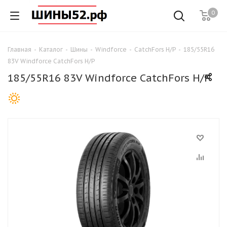
0
Главная
-
Каталог
-
Шины
-
Windforce
-
CatchFors H/P
-
185/55R16
83V Windforce CatchFors H/P
185/55R16 83V Windforce CatchFors H/P