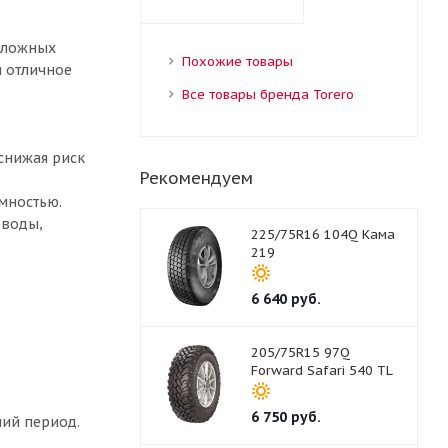
сложных
Похожие товары
я отличное
Все товары бренда Torero
снижая риск
Рекомендуем
мностью.
 воды,
225/75R16 104Q Кама
219
6 640
руб.
205/75R15 97Q
Forward Safari 540 TL
6 750
руб.
ний период.