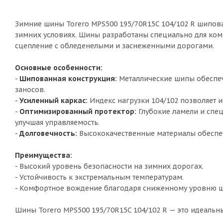
Зимние шины Torero MPS500 195/70R15C 104/102 R шипов
зимних условиях. Шины разработаны специально для ком
сцепление с обледенелыми и заснеженными дорогами.
Основные особенности:
-
Шипованная конструкция:
Металлические шипы обеспеч
заносов.
-
Усиленный каркас:
Индекс нагрузки 104/102 позволяет 
-
Оптимизированный протектор:
Глубокие ламели и спе
улучшая управляемость.
-
Долговечность:
Высококачественные материалы обеспеч
Преимущества:
- Высокий уровень безопасности на зимних дорогах.
- Устойчивость к экстремальным температурам.
- Комфортное вождение благодаря сниженному уровню ш
Шины Torero MPS500 195/70R15C 104/102 R — это идеальны