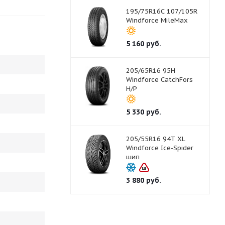
195/75R16C 107/105R
Windforce MileMax
5 160
руб.
205/65R16 95H
Windforce CatchFors
H/P
5 330
руб.
205/55R16 94T XL
Windforce Ice-Spider
шип
3 880
руб.