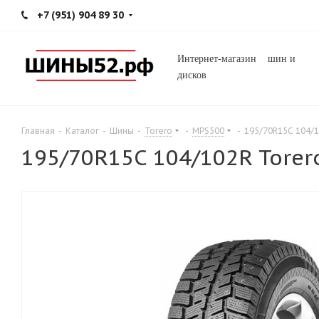
+7 (951) 904 89 30
Интернет-магазин шин и
дисков
Главная
-
Каталог
-
Шины
-
Torero
-
MPS500
-
195/70R15C 104/1
195/70R15C 104/102R Tore