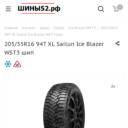
0
Главная
-
Каталог
-
Шины
-
Sailun
-
Ice Blazer WST3
-
205/55R16
94T XL Sailun Ice Blazer WST3 шип
205/55R16 94T XL Sailun Ice Blazer
WST3 шип