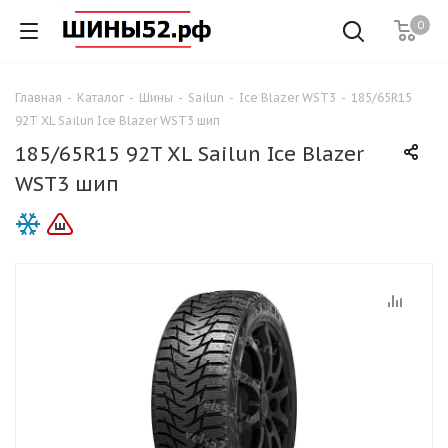
0
Главная
-
Каталог
-
Шины
-
Sailun
-
Ice Blazer WST3
-
185/65R15
92T XL Sailun Ice Blazer WST3 шип
185/65R15 92T XL Sailun Ice Blazer
WST3 шип