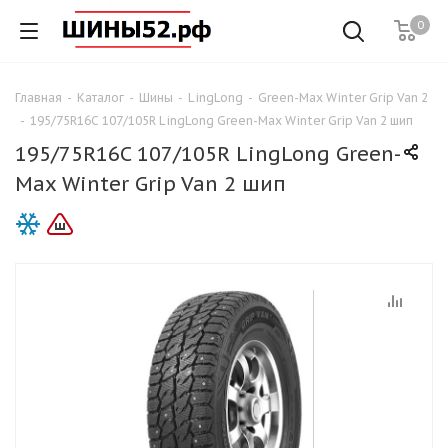
0
Главная
-
Каталог
-
Шины
-
LingLong
-
Green-Max Winter Grip Van 2
-
195/75R16C 107/105R LingLong Green-Max Winter Grip Van 2 шип
195/75R16C 107/105R LingLong Green-
Max Winter Grip Van 2 шип