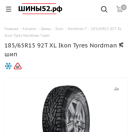
0
Главная
-
Каталог
-
Шины
-
Ikon
-
Nordman 7
-
185/65R15 92T XL
Ikon Tyres Nordman 7 шип
185/65R15 92T XL Ikon Tyres Nordman 7
шип