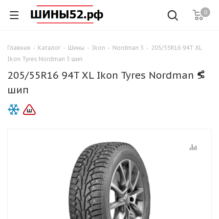
0
Главная
-
Каталог
-
Шины
-
Ikon
-
Nordman 5
-
205/55R16 94T XL
Ikon Tyres Nordman 5 шип
205/55R16 94T XL Ikon Tyres Nordman 5
шип