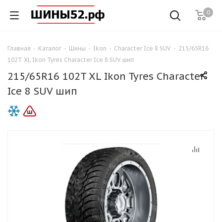
0
Главная
-
Каталог
-
Шины
-
Ikon
-
Character Ice 8 SUV
-
215/65R16
102T XL Ikon Tyres Character Ice 8 SUV шип
215/65R16 102T XL Ikon Tyres Character
Ice 8 SUV шип